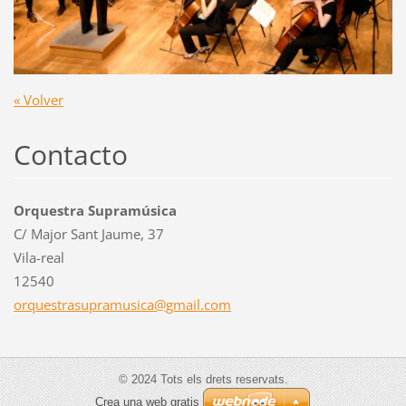
« Volver
Contacto
Orquestra Supramúsica
C/ Major Sant Jaume, 37
Vila-real
12540
orquestr
asupramu
sica@gma
il.com
© 2024 Tots els drets reservats.
Crea una web gratis