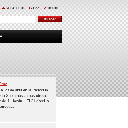
Mapa del sitio
RSS
Imprimir
te
 Cruz
 el 23 de abril en la Parroquia
esta Supramúsica nos ofreció
z de J. Haydn. El 21 d'abril a
arròquia...