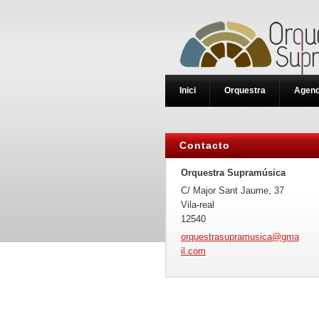
Inici
Orquestra
Agen
Contacto
Orquestra Supramúsica
C/ Major Sant Jaume, 37
Vila-real
12540
orquestr
asupramu
sica@gma
il.com