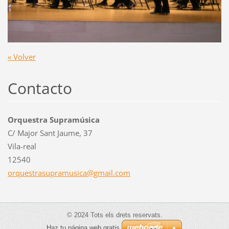
« Volver
Contacto
Orquestra Supramúsica
C/ Major Sant Jaume, 37
Vila-real
12540
orquestr
asupramu
sica@gma
il.com
© 2024 Tots els drets reservats.
Haz tu página web gratis