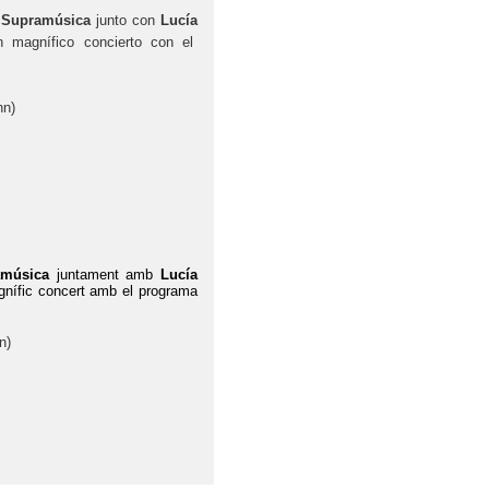
Supramúsica
junto
con
Lucía
n
magnífico
concierto
con
el
nn
)
amúsica
juntament amb
Lucía
agnífic concert amb el programa
n)