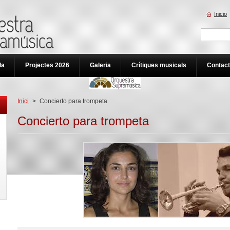
Inicio
da
Projectes 2026
Galeria
Crítiques musicals
Contac
Inici
>
Concierto para trompeta
Concierto para trompeta