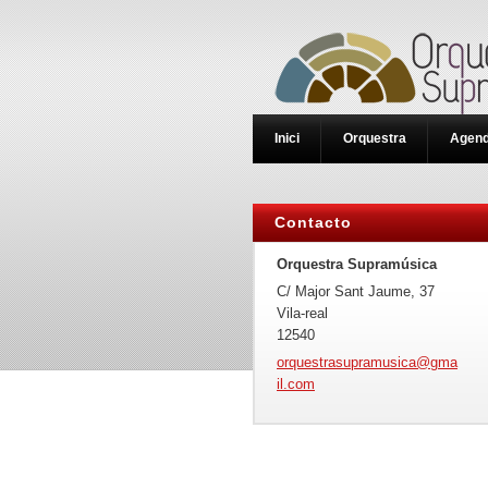
Inici
Orquestra
Agen
Contacto
Orquestra Supramúsica
C/ Major Sant Jaume, 37
Vila-real
12540
orquestr
asupramu
sica@gma
il.com