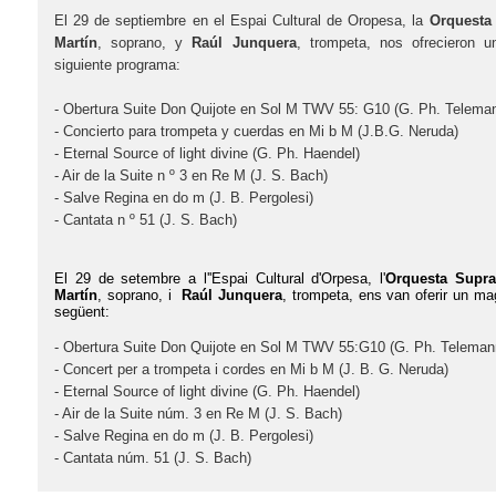
El 29 de septiembre
en el Espai Cultural de Oropesa,
la
Orquesta
Martín
,
soprano
,
y
Raúl
Junquera
,
trompeta
,
nos ofrecieron u
siguiente programa:
- Obertura
Suite
Don Quijote
en Sol
M
TWV
55
:
G10
(
G.
Ph.
Telema
-
Concierto para
trompeta
y
cuerdas
en
Mi b
M
(
J.B.G.
Neruda
)
-
Eternal
Source
of
light
divine
(
G.
Ph.
Haendel
)
-
Air
de la Suite
n º 3
en Re
M
(
J.
S.
Bach
)
-
Salve Regina
en do
m
(
J.
B.
Pergolesi
)
-
Cantata
n º
51 (
J.
S.
Bach
)
El 29 de setembre a l''Espai Cultural d'Orpesa, l'
Orquesta Supr
Martín
, soprano, i
Raúl Junquera
, trompeta, ens van oferir un m
següent:
- Obertura Suite Don Quijote en Sol M TWV 55:G10 (G. Ph. Teleman
- Concert per a trompeta i cordes en Mi b M (J. B. G. Neruda)
- Eternal Source of light divine (G. Ph. Haendel)
- Air de la Suite núm. 3 en Re M (J. S. Bach)
- Salve Regina en do m (J. B. Pergolesi)
- Cantata núm. 51 (J. S. Bach)