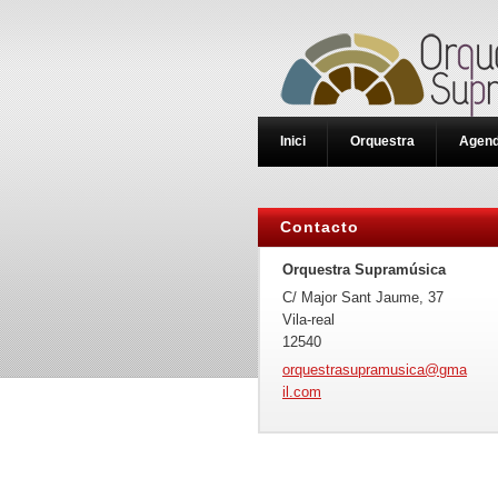
Inici
Orquestra
Agen
Contacto
Orquestra Supramúsica
C/ Major Sant Jaume, 37
Vila-real
12540
orquestr
asupramu
sica@gma
il.com