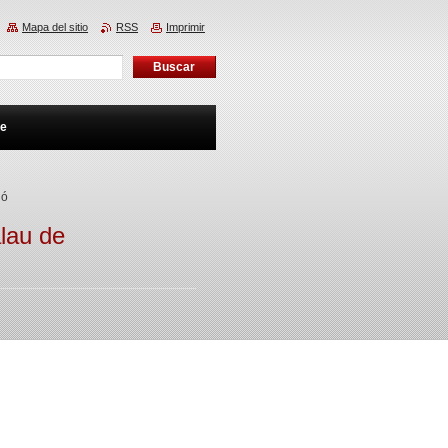
Mapa del sitio
RSS
Imprimir
te
ló
alau de