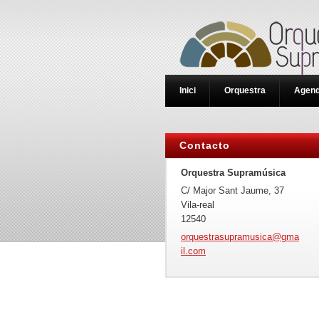
Inici
Orquestra
Agen
Contacto
Orquestra Supramúsica
C/ Major Sant Jaume, 37
Vila-real
12540
orquestr
asupramu
sica@gma
il.com