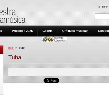
Inicio
da
Projectes 2026
Galeria
Crítiques musicals
Contac
Inici
>
Tuba
Tuba