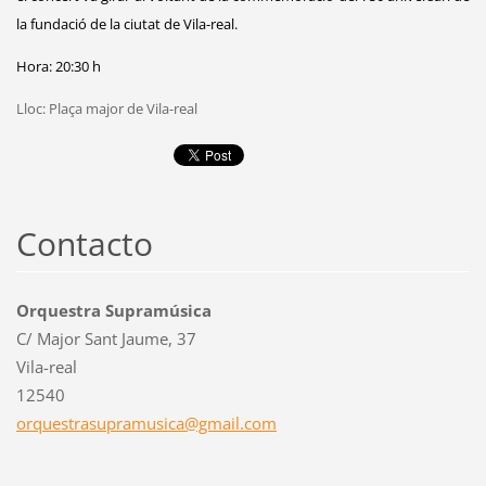
la fundació de la ciutat de Vila-real.
Hora: 20:30 h
Lloc: Plaça major de Vila-real
Contacto
Orquestra Supramúsica
C/ Major Sant Jaume, 37
Vila-real
12540
orquestr
asupramu
sica@gma
il.com