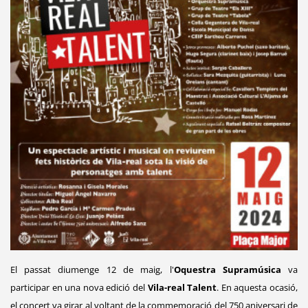
El passat diumenge 12 de maig, l'
Oquestra Supramúsica
va
participar en una nova edició del
Vila-real Talent
. En aquesta ocasió,
el concert va girar al voltant de la commemoració del 750 aniversari de