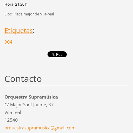
Hora: 21:30 h
Lloc: Plaça major de Vila-real
Etiquetas
:
004
Contacto
Orquestra Supramúsica
C/ Major Sant Jaume, 37
Vila-real
12540
orquestr
asupramu
sica@gma
il.com